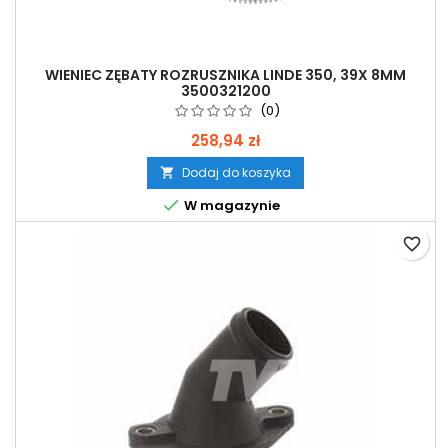
WIENIEC ZĘBATY ROZRUSZNIKA LINDE 350, 39X 8MM
3500321200
(0)
258,94 zł
Dodaj do koszyka


W magazynie
favorite_border