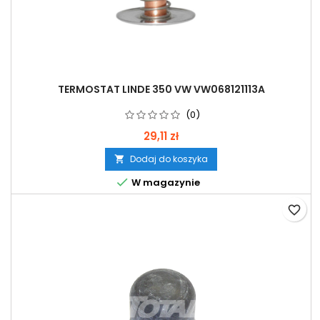
TERMOSTAT LINDE 350 VW VW068121113A
(0)
29,11 zł
Dodaj do koszyka


W magazynie
favorite_border