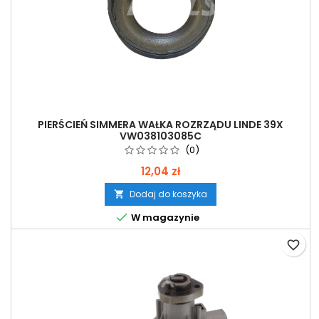
PIERŚCIEŃ SIMMERA WAŁKA ROZRZĄDU LINDE 39X
VW038103085C
(0)
12,04 zł
Dodaj do koszyka


W magazynie
favorite_border