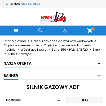
Telefon:
65 545 29 28
×
×
×
×
My wishlists
((modalTitle))
Utwórz listę życzeń
Zaloguj się
Create new list
add_circle_outline
((confirmMessage))
Musisz być zalogowany by zapisać produkty na
Nazwa listy życzeń
swojej liście życzeń.
0



shopping_cart
((cancelText))
((modalDeleteText))
Anuluj
Zaloguj się
Strona główna
Części zamienne do wózków widłowych
Części zamienne Linde
Części zamienne według serii i
Anuluj
Utwórz listę życzeń
modelu
Wózki spalinowe
Seria 350 - H12/16/18/20
Silnik
Silnik Gazowy ADF
NASZA OFERTA
BANNER
SILNIK GAZOWY ADF

Dostępne
FILTR