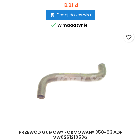
12,21 zł
Dodaj do koszyka


W magazynie
favorite_border
PRZEWÓD GUMOWY FORMOWANY 350-03 ADF
VW026121053G