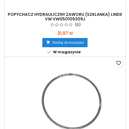
POPYCHACZ HYDRAULICZNY ZAWORU (SZKLANKA) LINDE
VW VW050109309J
(0)
31,97 zł
Dodaj do koszyka


W magazynie
favorite_border