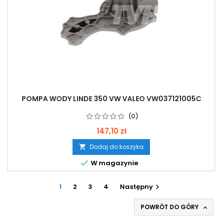
POMPA WODY LINDE 350 VW VALEO VW037121005C
(0)
147,10 zł
Dodaj do koszyka


W magazynie
1
2
3
4
Następny

POWRÓT DO GÓRY
