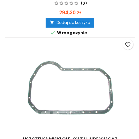
(0)
294,30 zł
Dodaj do koszyka


W magazynie
favorite_border