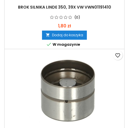
BROK SILNIKA LINDE 350, 39X VW VWN01191410
(0)
1,80 zł
Dodaj do koszyka


W magazynie
favorite_border