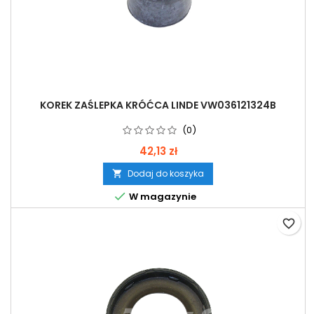
KOREK ZAŚLEPKA KRÓĆCA LINDE VW036121324B
(0)
42,13 zł
Dodaj do koszyka


W magazynie
favorite_border