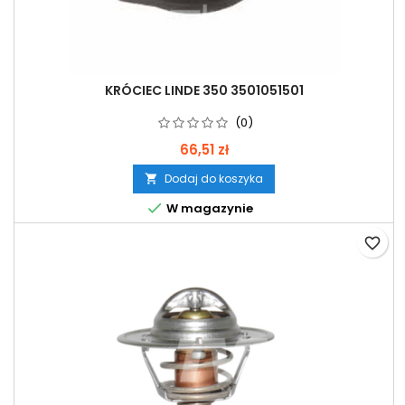
KRÓCIEC LINDE 350 3501051501
(0)
66,51 zł
Dodaj do koszyka


W magazynie
favorite_border