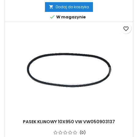
Dodaj do koszyka


W magazynie
favorite_border
PASEK KLINOWY 10X950 VW VW050903137
(0)